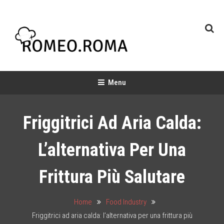
Skip
To
Content
Chef & Baker
Food Industry
Menu
Friggitrici Ad Aria Calda:
L’alternativa Per Una
Frittura Più Salutare
Home
Food Industry
Friggitrici ad aria calda: l’alternativa per una frittura più