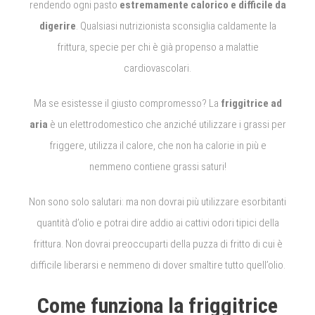
rendendo ogni pasto
estremamente calorico e difficile da
digerire
. Qualsiasi nutrizionista sconsiglia caldamente la
frittura, specie per chi è già propenso a malattie
cardiovascolari.
Ma se esistesse il giusto compromesso? La
friggitrice ad
aria
è un elettrodomestico che anziché utilizzare i grassi per
friggere, utilizza il calore, che non ha calorie in più e
nemmeno contiene grassi saturi!
Non sono solo salutari: ma non dovrai più utilizzare esorbitanti
quantità d’olio e potrai dire addio ai cattivi odori tipici della
frittura. Non dovrai preoccuparti della puzza di fritto di cui è
difficile liberarsi e nemmeno di dover smaltire tutto quell’olio.
Come funziona la friggitrice