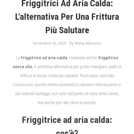
Friggitrici Ad Aria Calda:
L’alternativa Per Una Frittura
Più Salutare
by
Novembre 10, 2020
Maria Abbracci
La
friggitrice ad aria calda
, chiamata anche
friggitrice
senza olio
, è un’ottima alternativa per poter mangiare piatti di
frittura in modo
molto più salutare
. Purtroppo, non tutti
conoscono questo elettrodomestico davvero interessante e
dai
notevoli vantaggi
, non solo dal punto di vista della salute,
ma anche per altri diversi aspetti.
Friggitrice ad aria calda:
cos’è?