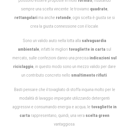
possono essere proposte in molti
formati
, risultando
sempre una scelta vincente: le troviamo
quadrate
,
rettangolari
ma anche
rotonde
, ogni scelta è giusta se si
crea la giusta connessione con il locale.
Sono un valido aiuto nella lotta alla
salvaguardia
ambientale
, infatti le migliori
tovagliette in carta
sul
mercato, sulle confezioni danno una precisa
indicazioni sul
riciclaggio
, in questo modo sono un mezzo valido per dare
un contributo concreto nello
smaltimento rifiuti
.
Basti pensare che il tovagliato di stoffa inquina molto per le
modalità di lavaggio impiegate utilizzando detergenti
aggressivi e consumando energia e acqua; le
tovagliette in
carta
rappresentano, quindi, una vera
scelta green
vantaggiosa.