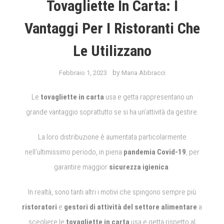
Tovagliette In Carta: I
Vantaggi Per I Ristoranti Che
Le Utilizzano
by
Febbraio 1, 2023
Maria Abbracci
Le
tovagliette in carta
usa e getta rappresentano un
grande vantaggio soprattutto se si ha un’attività da gestire.
La loro distribuzione è aumentata particolarmente
nell’ultimissimo periodo, in piena
pandemia Covid-19
, per
garantire maggior
sicurezza igienica
.
In realtà, sono tanti altri i motivi che spingono sempre più
ristoratori
e
gestori di attività del settore alimentare
a
scegliere le
tovagliette in carta
usa e getta rispetto al