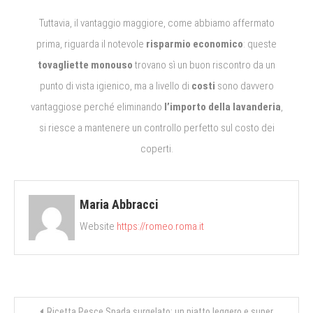
Tuttavia, il vantaggio maggiore, come abbiamo affermato
prima, riguarda il notevole
risparmio economico
: queste
tovagliette monouso
trovano sì un buon riscontro da un
punto di vista igienico, ma a livello di
costi
sono davvero
vantaggiose perché eliminando
l’importo della lavanderia
,
si riesce a mantenere un controllo perfetto sul costo dei
coperti.
Maria Abbracci
Website
https://romeo.roma.it
Navigazione
Ricetta Pesce Spada surgelato: un piatto leggero e super