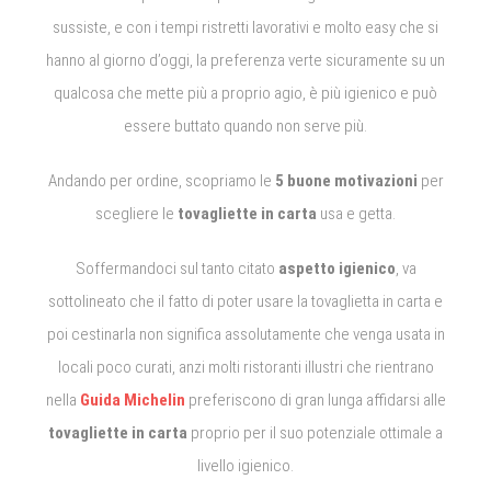
sussiste, e con i tempi ristretti lavorativi e molto easy che si
hanno al giorno d’oggi, la preferenza verte sicuramente su un
qualcosa che mette più a proprio agio, è più igienico e può
essere buttato quando non serve più.
Andando per ordine, scopriamo le
5 buone motivazioni
per
scegliere le
tovagliette in carta
usa e getta.
Soffermandoci sul tanto citato
aspetto igienico
, va
sottolineato che il fatto di poter usare la tovaglietta in carta e
poi cestinarla non significa assolutamente che venga usata in
locali poco curati, anzi molti ristoranti illustri che rientrano
nella
Guida Michelin
preferiscono di gran lunga affidarsi alle
tovagliette in carta
proprio per il suo potenziale ottimale a
livello igienico.