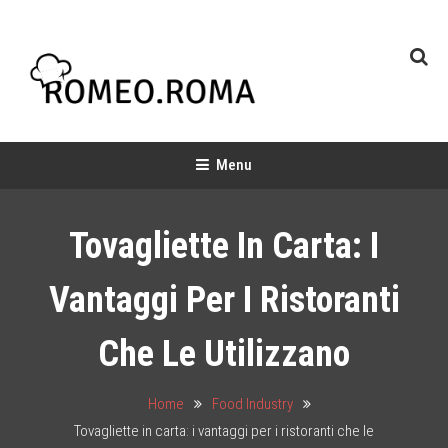
Skip
To
Content
Chef & Baker
Food Industry
Menu
Tovagliette In Carta: I
Vantaggi Per I Ristoranti
Che Le Utilizzano
Home
Food Industry
Tovagliette in carta: i vantaggi per i ristoranti che le