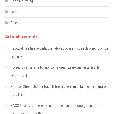
Food Marketing
Locali
Ricette
Articoli recenti
Negozi di tè e tisane particolari: dove trovare miscele davvero fuori dal
comune
Noleggio set birreria Torino: come organizzare una festa in stile
Oktoberfest
Stanco? Stressato? Rinforza le tue difese immunitarie con integratori
specifici
HACCP e oltre: come le aziende alimentari possono garantire la
sicurezza dei prodotti