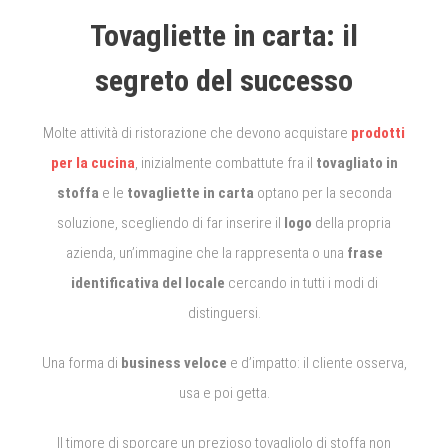
Tovagliette in carta: il
segreto del successo
Molte attività di ristorazione che devono acquistare
prodotti
per la cucina
, inizialmente combattute fra il
tovagliato in
stoffa
e le
tovagliette in carta
optano per la seconda
soluzione, scegliendo di far inserire il
logo
della propria
azienda, un’immagine che la rappresenta o una
frase
identificativa del locale
cercando in tutti i modi di
distinguersi.
Una forma di
business veloce
e d’impatto: il cliente osserva,
usa e poi getta.
Il timore di sporcare un prezioso tovagliolo di stoffa non