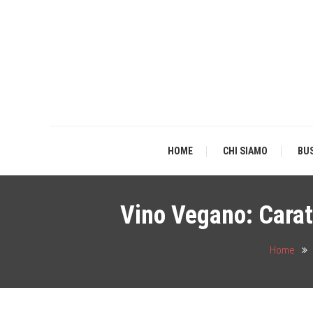
Skip
To
Content
Fo
HOME
CHI SIAMO
BU
Vino Vegano: Caratt
Home