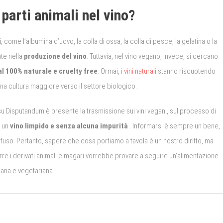
parti animali nel vino?
i
, come l’albumina d’uovo, la colla di ossa, la colla di pesce, la gelatina o la
te nella
produzione del vino
. Tuttavia, nel vino vegano, invece, si cercano
al 100% naturale e cruelty free
. Ormai, i
vini naturali
stanno riscuotendo
a cultura maggiore verso il settore biologico.
u Disputandum è presente la trasmissione sui vini vegani, sul processo di
e un
vino limpido e senza alcuna impurità
.
Informarsi è sempre un bene,
ffuso.
Pertanto, sapere che cosa portiamo a tavola è un nostro diritto, ma
re i derivati ​​animali e magari vorrebbe provare a seguire un’alimentazione
ana e vegetariana.