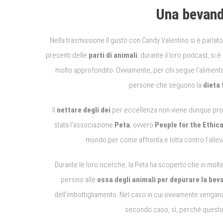
Una bevand
Nella trasmissione Il gusto con Candy Valentino si è parlato 
presenti delle
parti di animali
: durante il loro podcast, si 
molto approfondito. Ovviamente, per chi segue l’alimentaz
persone che seguono la
dieta 
Il
nettare degli dei
per eccellenza non viene dunque prodo
stata l’associazione
Peta
, ovvero
People for the Ethic
mondo per come affronta e lotta contro l’allev
Durante le loro ricerche, la Peta ha scoperto che in molte can
persino alle
ossa degli animali per depurare la bev
dell’imbottigliamento. Nel caso in cui ovviamente vengano
secondo caso, sì, perché questo 