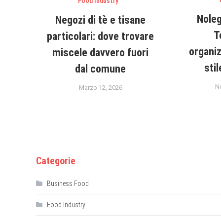
Food Industry
Noleg
Negozi di tè e tisane
T
particolari: dove trovare
organiz
miscele davvero fuori
sti
dal comune
N
Marzo 12, 2026
Categorie
Business Food
Food Industry