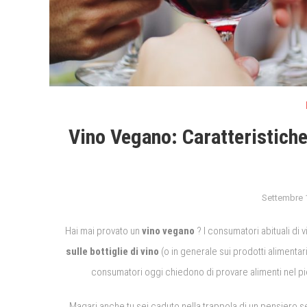
Vino Vegano: Caratteristiche
Settembre 
Hai mai provato un
vino vegano
?
I consumatori abituali di 
sulle bottiglie di vino
(o in generale sui prodotti alimenta
consumatori oggi chiedono di provare alimenti nel pi
Magari anche tu sei caduto nella trappola di un pensiero 