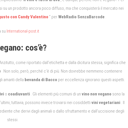
i su un prodotto ancora poco diffuso, ma che conquisterà il mercato nei
 gusto con Candy Valentino
” per
WebRadio SenzaBarcode
.
a su
International-post.it
vegano: cos’è?
Anzitutto, come riportato dall’etichetta e dalla dicitura stessa, significa che
e
.
Non solo, però, perché c’è di più.
Non dovrebbe nemmeno contenere
li amanti della
bevanda di Bacco
per eccellenza ignorano questi aspetti.
ivi
o
coadiuvanti
.
Gli elementi più comuni di un
vino non vegano
sono la
ultimi, tuttavia, possono invece trovarsi nei cosiddetti
vini vegetariani
.
Il
iente che derivi dagli animali o dallo sfruttamento e dall’uccisione degli
stessi.