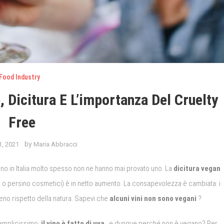
Food Industry
, Dicitura E L’importanza Del Cruelty
Free
by
1, 2021
Maria Abbracci
vino in Italia molto spesso non ne hanno mai provato uno.
La
dicitura vegan
ri o persino cosmetici) è in netto aumento.
La consapevolezza è cambiata: i
eno rispetto della natura.
Sapevi che
alcuni vini non sono vegani
?
semplicissimo:
il vino è fatto di uva
, e dunque perché non è vegano?
Per