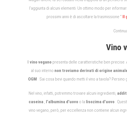
l’aggiunta di alcuni elementi.
Un ottimo modo per informars
prossimi anni è di ascoltare la trasmissione ”
Il
Continu
Vino 
Il
vino vegano
presenta delle caratteristiche ben precise.
al suo interno
non troviamo derivati ​​di origine animal
OGM
.
Sai cosa bevi quando metti il ​​vino a tavola?
Persino g
Nel vino, infatti, potremmo trovare alcuni ingredienti,
addit
caseina
,
l’albumina d’uovo
o la
lisozima d’uovo
.
Quest’
vino vegano, però, per eccellenza non contiene alcun ingred