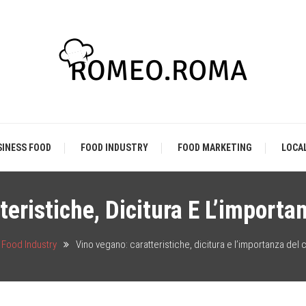
Chef & Baker
od Industry
SINESS FOOD
FOOD INDUSTRY
FOOD MARKETING
LOCAL
eristiche, Dicitura E L’importa
Food Industry
Vino vegano: caratteristiche, dicitura e l’importanza del c