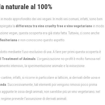
a naturale al 100%
in modo approfondito dei vini vegani. In molti vini comuni, infatti, sono ben
è spiegata la
differenza tra vino cruelty free e vino vegetariano
in modo
ione vegan, questa scoperta era già stata fatta. Tuttavia, ci sono anche
flexiteriana
e non conoscono questo aspetto.
tto mediante l’uso esclusivo di uva. A fare per primi questa scoperta è
al Treatment of Animals
. L’organizzazione no-profit è molto famosa nel
amento intensivo, la sperimentazione animale e la vivisezione.
tine, infatti, si ricorre in particolare ai latticini, ai derivati delle uova e
anda
. Successivamente, tali elementi poi vengono rimossi poco prima
 aggiunte le ossa degli animali, non sarebbe più un vino vegetariano; nel
regime prevede l’assunzione di derivati animali.