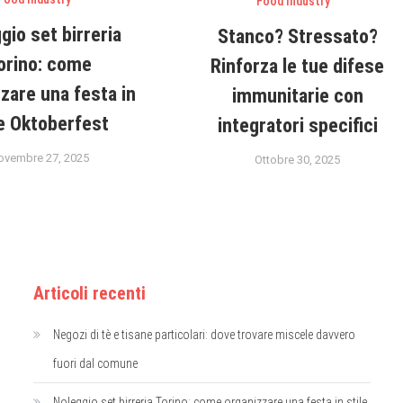
Food Industry
gio set birreria
Stanco? Stressato?
orino: come
Rinforza le tue difese
zare una festa in
immunitarie con
le Oktoberfest
integratori specifici
ovembre 27, 2025
Ottobre 30, 2025
Articoli recenti
Negozi di tè e tisane particolari: dove trovare miscele davvero
fuori dal comune
Noleggio set birreria Torino: come organizzare una festa in stile