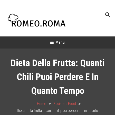
Skip
To
Content
Chef & Baker
Food Industry
Menu
Dieta Della Frutta: Quanti
Chili Puoi Perdere E In
Quanto Tempo
Home
Business Food
Dieta della frutta: quanti chili puoi perdere e in quanto