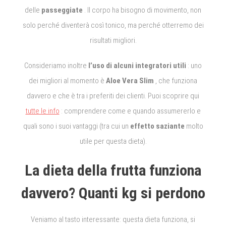
delle
passeggiate
.
Il corpo ha bisogno di movimento, non
solo perché diventerà così tonico, ma perché otterremo dei
risultati migliori.
Consideriamo inoltre
l’uso di alcuni integratori utili
: uno
dei migliori al momento è
Aloe Vera Slim
, che funziona
davvero e che è tra i preferiti dei clienti.
Puoi scoprire qui
tutte le info
: comprendere come e quando assumererlo e
quali sono i suoi vantaggi (tra cui un
effetto saziante
molto
utile per questa dieta).
La dieta della frutta funziona
davvero?
Quanti kg si perdono
Veniamo al tasto interessante: questa dieta funziona, si