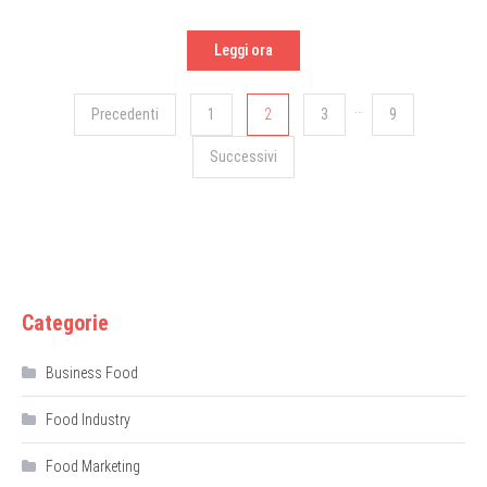
Leggi ora
Paginazione
…
Precedenti
1
2
3
9
degli
Successivi
articoli
Categorie
Business Food
Food Industry
Food Marketing